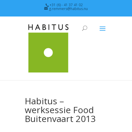
+31 (6) - 41 37 41 02
g.remmers@habitus.nu
Habitus –
werksessie Food
Buitenvaart 2013